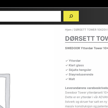
Hjem
/ DØRSETT TOWER 10X20V
DØRSETT TO
SWEDOOR Ytterdør Tower 10x
Ytterdør
Klart glass
Skjulte hengsler
Støyreduserende
Malt
Leverandørens varebeskrivels
Swedoor Tower ytterdørsett 10
Dette er en ytterdør i vår ADV
listverk og skruer har satt en ny
massiv konstruksjon og patenter