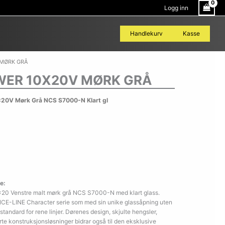
Logg inn
Handlekurv
Kasse
 MØRK GRÅ
WER 10X20V MØRK GRÅ
20V Mørk Grå NCS S7000-N Klart gl
e:
×20 Venstre malt mørk grå NCS S7000-N med klart glass.
ANCE-LINE Character serie som med sin unike glassåpning uten
 standard for rene linjer. Dørenes design, skjulte hengsler,
te konstruksjonsløsninger bidrar også til den eksklusive