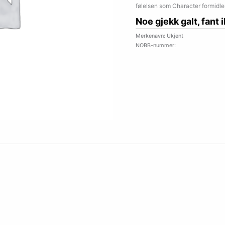
følelsen som Character formidler
Noe gjekk galt, fant 
Merkenavn: Ukjent
NOBB-nummer: