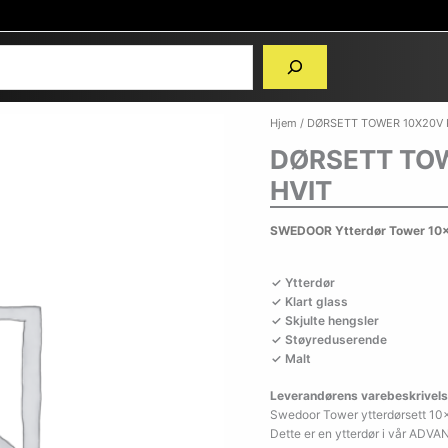
Hjem
/ DØRSETT TOWER 10X20V 
DØRSETT TOW
HVIT
SWEDOOR Ytterdør Tower 10x2
Ytterdør
Klart glass
Skjulte hengsler
Støyreduserende
Malt
Leverandørens varebeskrivels
Swedoor Tower ytterdørsett 10×
Dette er en ytterdør i vår ADV