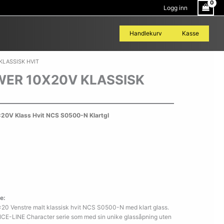
Logg inn
Handlekurv
Kasse
KLASSISK HVIT
ER 10X20V KLASSISK
0V Klass Hvit NCS S0500-N Klartgl
e:
20 Venstre malt klassisk hvit NCS S0500-N med klart glass.
ANCE-LINE Character serie som med sin unike glassåpning uten