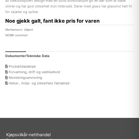
av funkisinspirert design med en solid konstruksjon gir en dør som er både
stilren og har god sikkerhet mot innbrudd. Dører med glass har glasslist helt fri
for skjøter og spiker.
Noe gjekk galt, fant ikke pris for varen
Merkenavn: Ukjent
NOBB-nummer:
Dokumenter
Tekniske Data
Produktdatablad
Forvaltning, drift og vedlikehold
Monteringsanvisning
Helse-, miljø- og sikkerhets faktablad
Kjøpsvilkår-netthandel