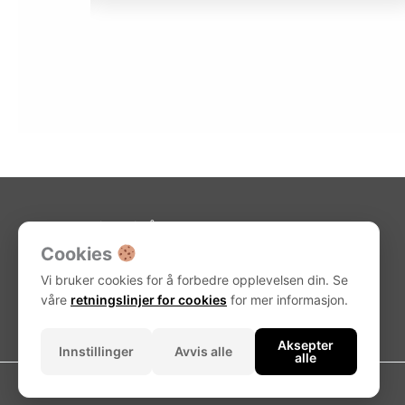
Kjøpsvilkår-netthandel
Retningslinjer for cookie
Cookies
Personvernerklæring
H-panne
Vi bruker cookies for å forbedre opplevelsen din. Se
våre
retningslinjer for cookies
for mer informasjon.
Aksepter
Innstillinger
Avvis alle
alle