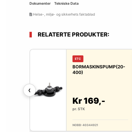
Dokumenter
Tekniske Data
Helse-, miljø- og sikkerhets faktablad
RELATERTE PRODUKTER:
ETC
IN MA55
BORMASKINSPUMP(20-
TOMAT
400)
❮
,-
Kr 169,-
pr. STK
NOBB: 40344921