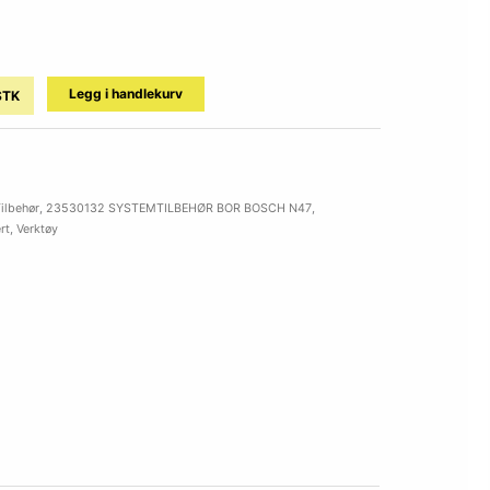
Legg i handlekurv
STK
ilbehør
,
23530132 SYSTEMTILBEHØR BOR BOSCH N47
,
rt
,
Verktøy