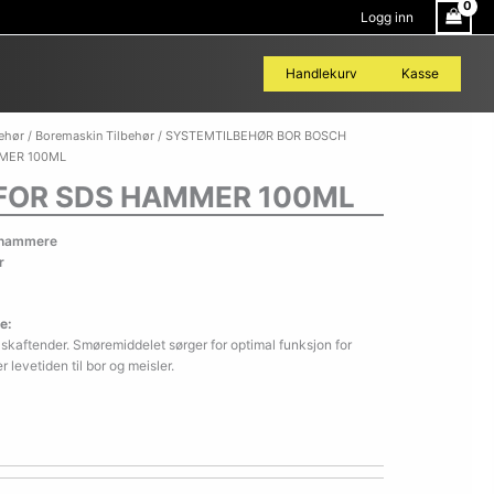
Logg inn
Handlekurv
Kasse
BOSCH
behør
/
Boremaskin Tilbehør
/
SYSTEMTILBEHØR BOR BOSCH
FETT
MMER 100ML
FOR
FOR SDS HAMMER 100ML
SDS
HAMMER
100ML
orhammere
antall
r
e:
lskaftender. Smøremiddelet sørger for optimal funksjon for
r levetiden til bor og meisler.