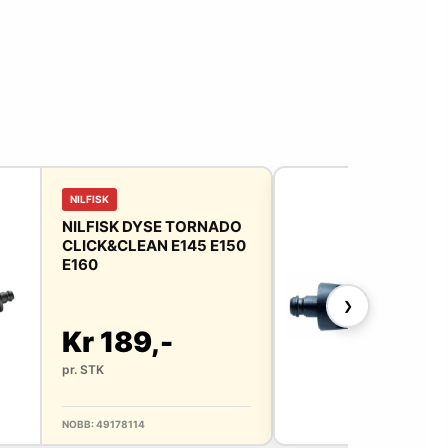
NILFISK
NIL
NILFISK DYSE TORNADO
NIL
CLICK&CLEAN E145 E150
D14
E160
❯
Kr 189,-
Kr
pr. STK
pr. 
NOBB: 49178114
NOBB