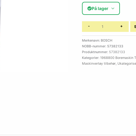
På lager
-
+
Merkenavn: BOSCH
NOBB-nummer: 57382133
Produktnummer:
57382133
Kategorier:
1968800 Boremaskin T
Maskinvertøy tilbehør
,
Ukategorise