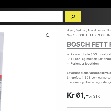
Hjem
/
Verktøy
/
Maskinvertøy til
N47
/ BOSCH FETT FOR SDS HA
BOSCH FETT 
Passer til alle SDS plus-b
Til bor- og meiselskaftende
Forlenger levetiden
Leverandørens varebeskrivels
Smørefett til SDS bor- og meise
maskiner og tilbehør, og forlenge
Kr 61,-
pr STK