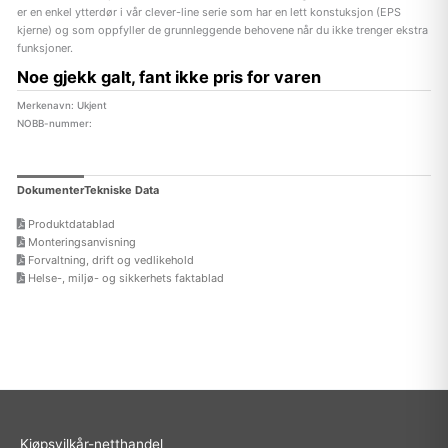
er en enkel ytterdør i vår clever-line serie som har en lett konstuksjon (EPS
kjerne) og som oppfyller de grunnleggende behovene når du ikke trenger ekstra
funksjoner.
Noe gjekk galt, fant ikke pris for varen
Merkenavn: Ukjent
NOBB-nummer:
Dokumenter
Tekniske Data
Produktdatablad
Monteringsanvisning
Forvaltning, drift og vedlikehold
Helse-, miljø- og sikkerhets faktablad
Kjøpsvilkår-netthandel