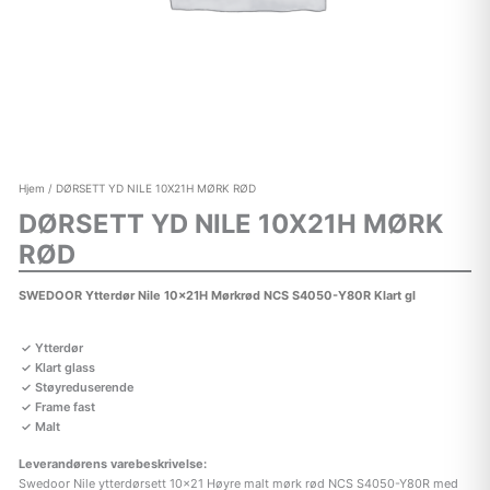
Hjem
/ DØRSETT YD NILE 10X21H MØRK RØD
DØRSETT YD NILE 10X21H MØRK
RØD
SWEDOOR Ytterdør Nile 10x21H Mørkrød NCS S4050-Y80R Klart gl
Ytterdør
Klart glass
Støyreduserende
Frame fast
Malt
Leverandørens varebeskrivelse:
Swedoor Nile ytterdørsett 10×21 Høyre malt mørk rød NCS S4050-Y80R med