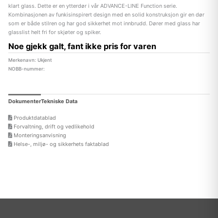
klart glass. Dette er en ytterdør i vår ADVANCE-LINE Function serie.
Kombinasjonen av funkisinspirert design med en solid konstruksjon gir en dør
som er både stilren og har god sikkerhet mot innbrudd. Dører med glass har
glasslist helt fri for skjøter og spiker.
Noe gjekk galt, fant ikke pris for varen
Merkenavn: Ukjent
NOBB-nummer:
Dokumenter
Tekniske Data
Produktdatablad
Forvaltning, drift og vedlikehold
Monteringsanvisning
Helse-, miljø- og sikkerhets faktablad