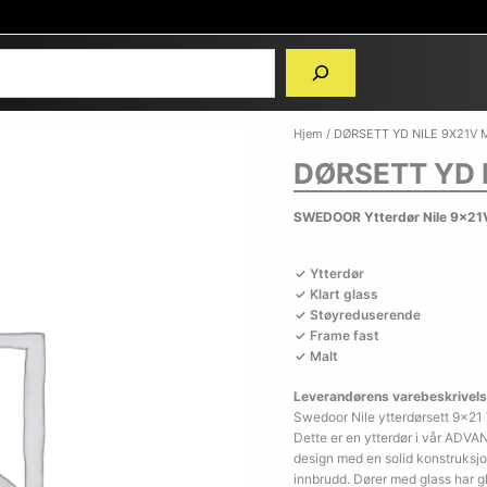
Hjem
/ DØRSETT YD NILE 9X21V
DØRSETT YD 
SWEDOOR Ytterdør Nile 9x21V
Ytterdør
Klart glass
Støyreduserende
Frame fast
Malt
Leverandørens varebeskrivels
Swedoor Nile ytterdørsett 9×21
Dette er en ytterdør i vår ADVA
design med en solid konstruksjon
innbrudd. Dører med glass har glas