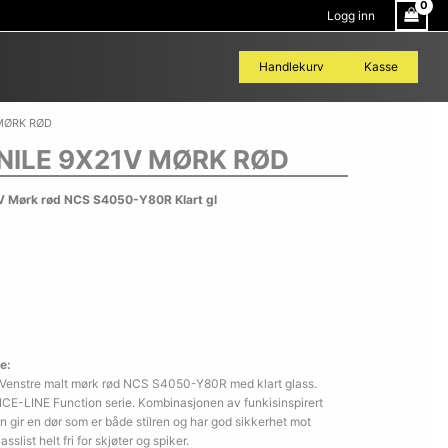
Logg inn
Handlekurv
Kasse
 MØRK RØD
NILE 9X21V MØRK RØD
 Mørk rød NCS S4050-Y80R Klart gl
e:
 Venstre malt mørk rød NCS S4050-Y80R med klart glass.
NCE-LINE Function serie. Kombinasjonen av funkisinspirert
 gir en dør som er både stilren og har god sikkerhet mot
slist helt fri for skjøter og spiker.