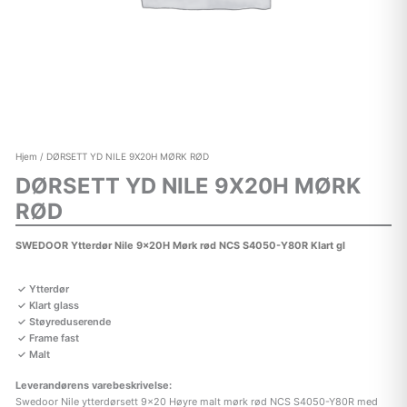
Hjem
/ DØRSETT YD NILE 9X20H MØRK RØD
DØRSETT YD NILE 9X20H MØRK
RØD
SWEDOOR Ytterdør Nile 9x20H Mørk rød NCS S4050-Y80R Klart gl
Ytterdør
Klart glass
Støyreduserende
Frame fast
Malt
Leverandørens varebeskrivelse:
Swedoor Nile ytterdørsett 9×20 Høyre malt mørk rød NCS S4050-Y80R med