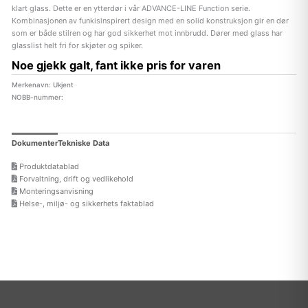
klart glass. Dette er en ytterdør i vår ADVANCE-LINE Function serie.
Kombinasjonen av funkisinspirert design med en solid konstruksjon gir en dør
som er både stilren og har god sikkerhet mot innbrudd. Dører med glass har
glasslist helt fri for skjøter og spiker.
Noe gjekk galt, fant ikke pris for varen
Merkenavn: Ukjent
NOBB-nummer:
Dokumenter
Tekniske Data
Produktdatablad
Forvaltning, drift og vedlikehold
Monteringsanvisning
Helse-, miljø- og sikkerhets faktablad