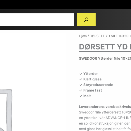
Hjem
/ DØRSETT YD NILE 10X20H
DØRSETT YD 
SWEDOOR Ytterdør Nile 10x2
Ytterdør
Klart glass
Støyreduserende
Frame fast
Malt
Leverandørens varebeskrivels
Swedoor Nile ytterdørsett 10×2
en ytterdør i vår ADVANCE-LINE
en solid konstruksjon gir en dør
med glass har glasslist helt fri fo