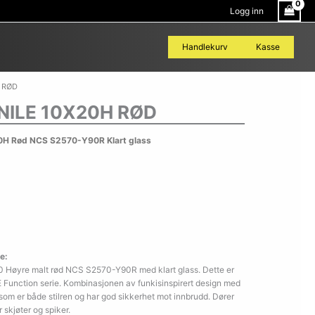
Logg inn
Handlekurv
Kasse
 RØD
NILE 10X20H RØD
0H Rød NCS S2570-Y90R Klart glass
e:
0 Høyre malt rød NCS S2570-Y90R med klart glass. Dette er
 Function serie. Kombinasjonen av funkisinspirert design med
 som er både stilren og har god sikkerhet mot innbrudd. Dører
r skjøter og spiker.