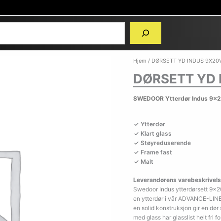
Hjem
/ DØRSETT YD INDUS 9X20
DØRSETT YD 
SWEDOOR Ytterdør Indus 9x2
Ytterdør
Klart glass
Støyreduserende
Frame fast
Malt
Leverandørens varebeskrivels
Swedoor Indus ytterdørsett 9×2
en ytterdør i vår ADVANCE-LINE
en solid konstruksjon gir en dør
med glass har glasslist helt fri fo