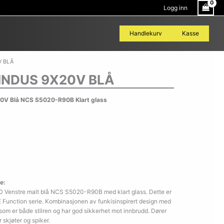
Logg inn
Handlekurv
Kasse
V BLÅ
INDUS 9X20V BLÅ
0V Blå NCS S5020-R90B Klart glass
e:
0 Venstre malt blå NCS S5020-R90B med klart glass. Dette er
 Function serie. Kombinasjonen av funkisinspirert design med
 som er både stilren og har god sikkerhet mot innbrudd. Dører
r skjøter og spiker.