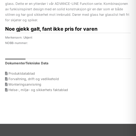
glass. Dette er en ytterdør i vår ADVANCE-LINE Function serie. Kombinasjonen
av funkisinspirert design med en solid konstruksjon gir en dør som er både
stilren og har god sikkerhet mot innbrudd. Dører med glass har glasslist helt fri
for skjøter og spiker.
Noe gjekk galt, fant ikke pris for varen
Merkenavn: Ukjent
NOBB-nummer:
Dokumenter
Tekniske Data
Produktdatablad
Forvaltning, drift og vedlikehold
Monteringsanvisning
Helse-, miljø- og sikkerhets faktablad