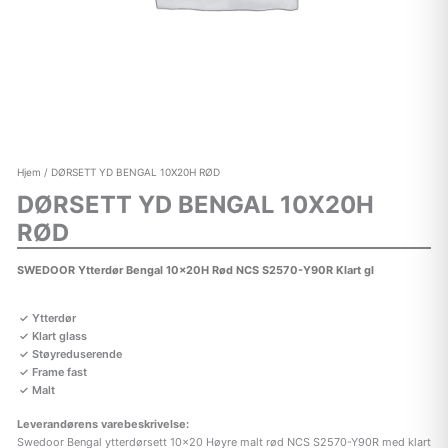
Hjem
/ DØRSETT YD BENGAL 10X20H RØD
DØRSETT YD BENGAL 10X20H
RØD
SWEDOOR Ytterdør Bengal 10x20H Rød NCS S2570-Y90R Klart gl
Ytterdør
Klart glass
Støyreduserende
Frame fast
Malt
Leverandørens varebeskrivelse:
Swedoor Bengal ytterdørsett 10×20 Høyre malt rød NCS S2570-Y90R med klart