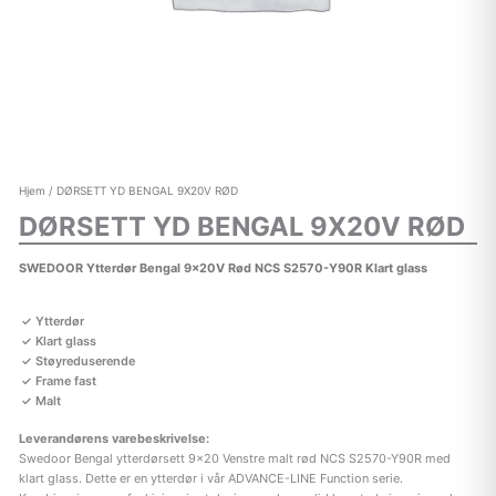
Hjem
/ DØRSETT YD BENGAL 9X20V RØD
DØRSETT YD BENGAL 9X20V RØD
SWEDOOR Ytterdør Bengal 9x20V Rød NCS S2570-Y90R Klart glass
Ytterdør
Klart glass
Støyreduserende
Frame fast
Malt
Leverandørens varebeskrivelse:
Swedoor Bengal ytterdørsett 9×20 Venstre malt rød NCS S2570-Y90R med
klart glass. Dette er en ytterdør i vår ADVANCE-LINE Function serie.