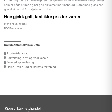
Kombinasjonen av funkisinspirert design med en solid konstruksjon gir en dør
som er både stilren og har god sikkerhet mot innbrudd. Dører med glass har
glasslist helt fri for skjøter og spiker.
Noe gjekk galt, fant ikke pris for varen
Merkenavn: Ukjent
NOBB-nummer:
Dokumenter
Tekniske Data
Produktdatablad
Forvaltning, drift og vedlikehold
Monteringsanvisning
Helse-, miljø- og sikkerhets faktablad
Kjøpsvilkår-netthandel