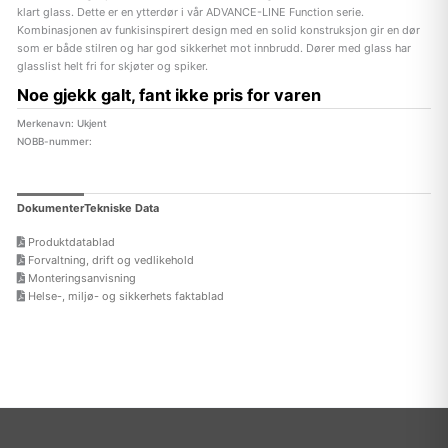
klart glass. Dette er en ytterdør i vår ADVANCE-LINE Function serie.
Kombinasjonen av funkisinspirert design med en solid konstruksjon gir en dør
som er både stilren og har god sikkerhet mot innbrudd. Dører med glass har
glasslist helt fri for skjøter og spiker.
Noe gjekk galt, fant ikke pris for varen
Merkenavn: Ukjent
NOBB-nummer:
Dokumenter
Tekniske Data
Produktdatablad
Forvaltning, drift og vedlikehold
Monteringsanvisning
Helse-, miljø- og sikkerhets faktablad