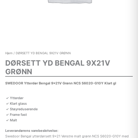
Hjem
/ DØRSETT YD BENGAL 9X21V GRØNN
DØRSETT YD BENGAL 9X21V
GRØNN
SWEDOOR Ytterdør Bengal 9x21V Grønn NCS S6020-G10Y Klart gl
Ytterdør
Klart glass
Støyreduserende
Frame fast
Malt
Leverandørens varebeskrivelse:
Swedoor Bengal ytterdørsett 9×21 Venstre malt grønn NCS S6020-G10Y med