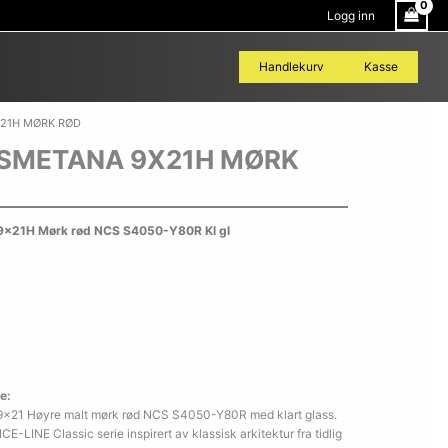
Logg inn
Handlekurv
Kasse
X21H MØRK RØD
 SMETANA 9X21H MØRK
x21H Mørk rød NCS S4050-Y80R Kl gl
e:
9×21 Høyre malt mørk rød NCS S4050-Y80R med klart glass.
E-LINE Classic serie inspirert av klassisk arkitektur fra tidlig