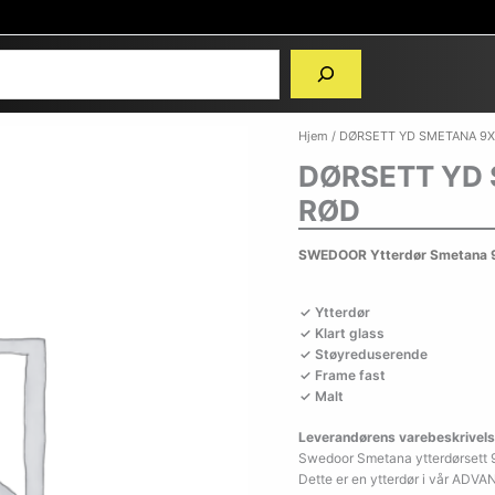
Hjem
/ DØRSETT YD SMETANA 9
DØRSETT YD
RØD
SWEDOOR Ytterdør Smetana 9
Ytterdør
Klart glass
Støyreduserende
Frame fast
Malt
Leverandørens varebeskrivels
Swedoor Smetana ytterdørsett 
Dette er en ytterdør i vår ADVANC