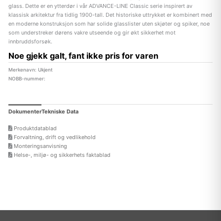
glass. Dette er en ytterdør i vår ADVANCE-LINE Classic serie inspirert av
klassisk arkitektur fra tidlig 1900-tall. Det historiske uttrykket er kombinert med
en moderne konstruksjon som har solide glasslister uten skjøter og spiker, noe
som understreker dørens vakre utseende og gir økt sikkerhet mot
innbruddsforsøk.
Noe gjekk galt, fant ikke pris for varen
Merkenavn: Ukjent
NOBB-nummer:
Dokumenter
Tekniske Data
Produktdatablad
Forvaltning, drift og vedlikehold
Monteringsanvisning
Helse-, miljø- og sikkerhets faktablad