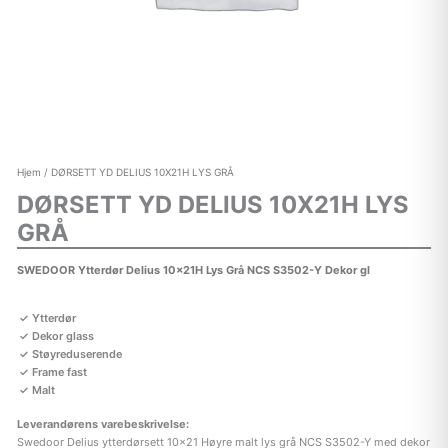
Hjem
/ DØRSETT YD DELIUS 10X21H LYS GRÅ
DØRSETT YD DELIUS 10X21H LYS
GRÅ
SWEDOOR Ytterdør Delius 10x21H Lys Grå NCS S3502-Y Dekor gl
Ytterdør
Dekor glass
Støyreduserende
Frame fast
Malt
Leverandørens varebeskrivelse:
Swedoor Delius ytterdørsett 10×21 Høyre malt lys grå NCS S3502-Y med dekor