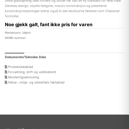
unike glassåpning uten listverk og skruer har satt en ny standard for rene linjer.
Dørenes design, skjulte hengsler, massiv konstruksjon og patenterte
konstruksjonsløsninger bidrar også til den eksklusive følelsen som Character
formidler.
Noe gjekk galt, fant ikke pris for varen
Merkenavn: Ukjent
NOBB-nummer:
Dokumenter
Tekniske Data
Produktdatablad
Forvaltning, drift og vedlikehold
Monteringsanvisning
Helse-, miljø- og sikkerhets faktablad