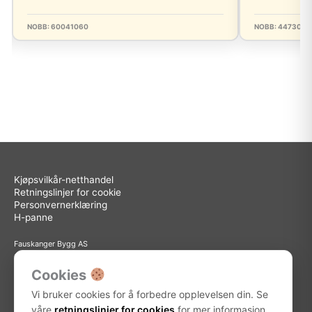
NOBB: 60041060
NOBB: 4473003
Kjøpsvilkår-netthandel
Retningslinjer for cookie
Personvernerklæring
H-panne
Fauskanger Bygg AS
Org.nr: 936 558 585
Sted: Askøy
Cookies
Adresse: Storebotn 15, 5309 Kleppestø
Vi bruker cookies for å forbedre opplevelsen din. Se
Telefon: 56 15 15 30
E-post: info@fauskanger.byggern.no
våre
retningslinjer for cookies
for mer informasjon.