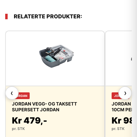
RELATERTE PRODUKTER:
❮
❯
JORDAN
JORDAN
JORDAN VEGG- OG TAKSETT
JORDAN R
SUPERSETT JORDAN
10CM PER
Kr 479,-
Kr 98
pr. STK
pr. STK