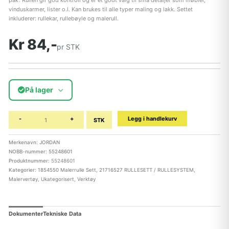
pak’. Rullen gir god kontroll og er et godt valg til små detaljer som møbler,
vinduskarmer, lister o.l. Kan brukes til alle typer maling og lakk. Settet
inkluderer: rullekar, rullebøyle og malerull.
Kr 84,-
pr STK
På lager
-
+
Legg i handlekurv
STK
Merkenavn: JORDAN
NOBB-nummer: 55248601
Produktnummer:
55248601
Kategorier:
1854550 Malerrulle Sett
,
21716527 RULLESETT / RULLESYSTEM
,
Malervertøy
,
Ukategorisert
,
Verktøy
Dokumenter
Tekniske Data