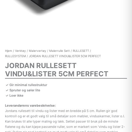
Hjem
/
Verktøy
/
Malervertøy
/
Malerrulle Sett
/
RULLESETT /
RULLESYSTEM
/ JORDAN RULLESETT VINDU&LISTER 5CM PERFECT
JORDAN RULLESETT
VINDU&LISTER 5CM PERFECT
Gir minimal rullestruktur
Spruter og søler lite
Loer ikke
Leverandørens varebeskrivelse:
Jordans rullesett til vindu og lister med en bredde på 5 cm. Rullen gir god
kontroll og er et godt valg til små detaljer som møbler, vinduskarmer, lister o.l.
Kan brukes til alle typer maling og lakk. Settet passer til bruk på de minste
flatene og du kan kjøpe passende ruller, som er markert som ‘vindu og lister 2-