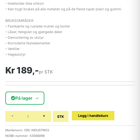
– Inneholder ikke silikon
– Kan trygt brukes på alle metaller og på de fleste typer plast og gummi
BRUKSOMRÅDER
– Fastkjørte og rustede mutrer og bolter
– Låser, hengsler og gjengede deler
– Demontering av utstyr
– Korroderte festeelementer
– Ventiler
– Hageutstyr
Kr 189,-
pr STK
På lager
-
+
Legg i handlekurv
STK
Merkenavn: CRC INDUSTRIES
NOBB-nummer: 53566898