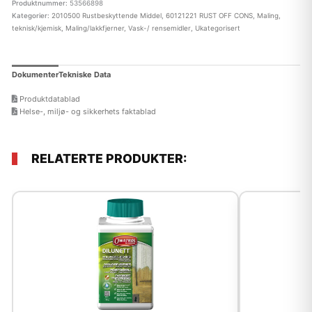
Produktnummer:
53566898
Kategorier:
2010500 Rustbeskyttende Middel
,
60121221 RUST OFF CONS
,
Maling,
teknisk/kjemisk
,
Maling/lakkfjerner, Vask-/ rensemidler
,
Ukategorisert
Dokumenter
Tekniske Data
Produktdatablad
Helse-, miljø- og sikkerhets faktablad
RELATERTE PRODUKTER: