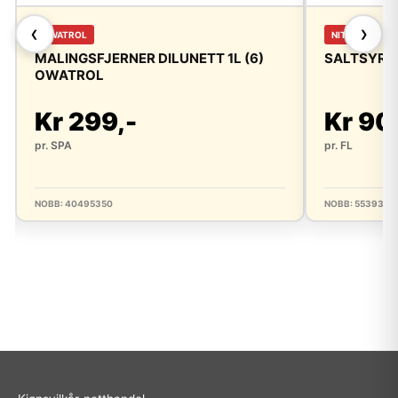
❮
❯
OWATROL
NITOR
MALINGSFJERNER DILUNETT 1L (6)
SALTSYRE 
OWATROL
Kr 299,-
Kr 90
pr. SPA
pr. FL
NOBB: 40495350
NOBB: 5539373