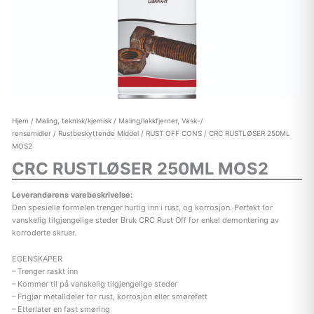
Hjem
/
Maling, teknisk/kjemisk
/
Maling/lakkfjerner, Vask-/
rensemidler
/
Rustbeskyttende Middel
/
RUST OFF CONS
/ CRC RUSTLØSER 250ML
MOS2
CRC RUSTLØSER 250ML MOS2
Leverandørens varebeskrivelse:
Den spesielle formelen trenger hurtig inn i rust, og korrosjon. Perfekt for
vanskelig tilgjengelige steder Bruk CRC Rust Off for enkel demontering av
korroderte skruer.
EGENSKAPER
– Trenger raskt inn
– Kommer til på vanskelig tilgjengelige steder
– Frigjør metalldeler for rust, korrosjon eller smørefett
– Etterlater en fast smøring