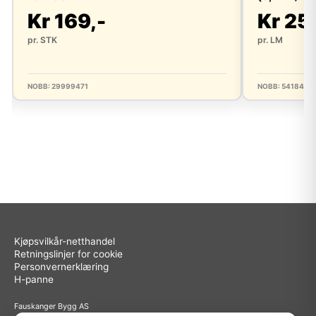
Kr 169,-
Kr 25
pr. STK
pr. LM
NOBB: 29999471
NOBB: 5418454
Kjøpsvilkår-netthandel
Retningslinjer for cookie
Personvernerklæring
H-panne
Fauskanger Bygg AS