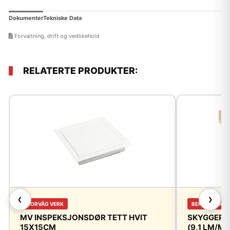
Dokumenter
Tekniske Data
Forvaltning, drift og vedlikehold
RELATERTE PRODUKTER:
❮
❯
FLORVÅG VERK
BERGENE HOL
MV INSPEKSJONSDØR TETT HVIT
SKYGGEPAN
15X15CM
(9,1 LM/M²