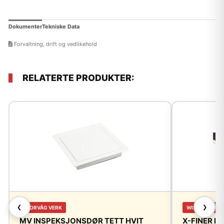
Dokumenter
Tekniske Data
Forvaltning, drift og vedlikehold
RELATERTE PRODUKTER:
❮
❯
FLORVÅG VERK
WISA WIRE
MV INSPEKSJONSDØR TETT HVIT
X-FINER F