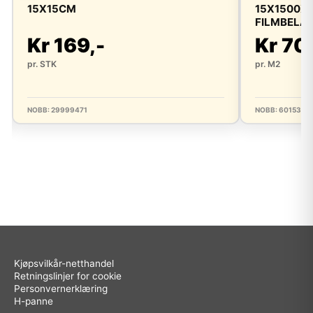
15X15CM
15X1500X3
FILMBELAG
Kr 169,-
Kr 70
pr. STK
pr. M2
NOBB: 29999471
NOBB: 6015315
Kjøpsvilkår-netthandel
Retningslinjer for cookie
Personvernerklæring
H-panne