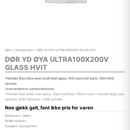
Hjem
/
Ukategorisert
/ DØR YD ØYA ULTRA100X200V GLASS HVIT
DØR YD ØYA ULTRA100X200V
GLASS HVIT
Ytterdør Øya Ultra med rundt klart glass. Hvit med hvit karm, 100×200
venstre
Leverandørens varebeskrivelse:
Ytterdør med rundt, klart glass. Slett overflate. 115mm karm i samme farge som
dørblad, 8765 låskasse, 1296 sylinder
Noe gjekk galt, fant ikke pris for varen
Merkenavn: Ukjent
NOBB-nummer:
Kategori:
Ukategorisert