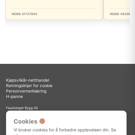
NOBB: 51737885
NOBB: 4835942
Kjøpsvilkår-netthandel
Retningslinjer for cookie
Personvernerklæring
H-panne
Fauskanger Bygg AS
Org.nr: 936 558 585
Sted: Askøy
Cookies
Adresse: Storebotn 15, 5309 Kleppestø
Vi bruker cookies for å forbedre opplevelsen din. Se
Telefon: 56 15 15 30
E-post: info@fauskanger.byggern.no