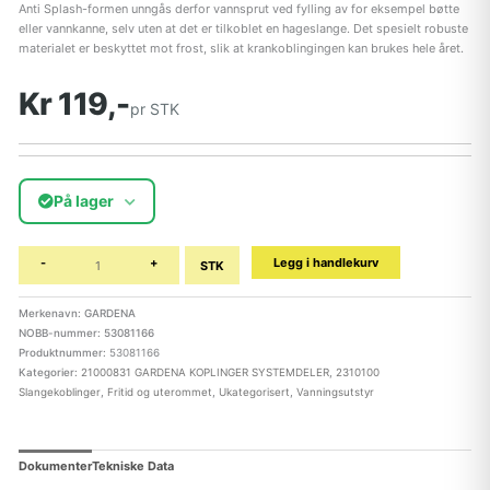
Anti Splash-formen unngås derfor vannsprut ved fylling av for eksempel bøtte
eller vannkanne, selv uten at det er tilkoblet en hageslange. Det spesielt robuste
materialet er beskyttet mot frost, slik at krankoblingingen kan brukes hele året.
Kr 119,-
pr STK
På lager
-
+
Legg i handlekurv
STK
Merkenavn: GARDENA
NOBB-nummer: 53081166
Produktnummer:
53081166
Kategorier:
21000831 GARDENA KOPLINGER SYSTEMDELER
,
2310100
Slangekoblinger
,
Fritid og uterommet
,
Ukategorisert
,
Vanningsutstyr
Dokumenter
Tekniske Data