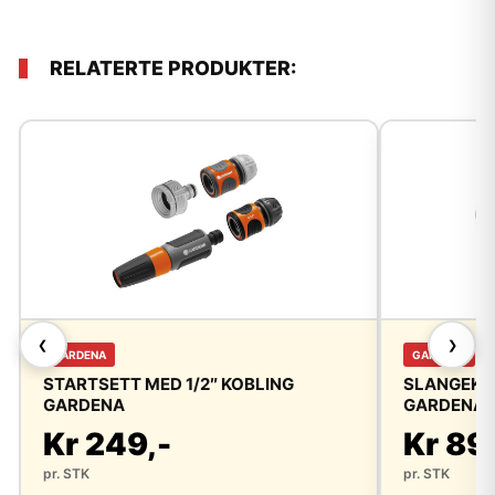
RELATERTE PRODUKTER:
❮
❯
GARDENA
GARDENA
STARTSETT MED 1/2″ KOBLING
SLANGEKOB
GARDENA
GARDENA
Kr 249,-
Kr 89
pr. STK
pr. STK