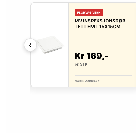
FLORVÅG VERK
ONSDØR
MV INSPEKSJONSDØR
0X30CM
TETT HVIT 15X15CM
❮
-
Kr 169,-
pr. STK
NOBB: 29999471