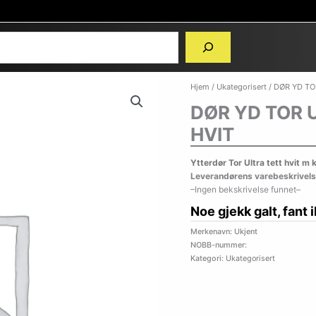
Hjem
/
Ukategorisert
/ DØR YD TO
DØR YD TOR 
HVIT
Ytterdør Tor Ultra tett hvit 
Leverandørens varebeskrivels
–Ingen bekskrivelse funnet–
Noe gjekk galt, fant 
Merkenavn: Ukjent
NOBB-nummer:
Kategori:
Ukategorisert