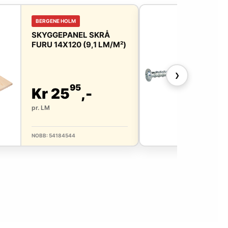
BERGENE HOLM
ESS
SKYGGEPANEL SKRÅ
ESS
FURU 14X120 (9,1 LM/M²)
WAF
❯
95
Kr 25
,-
Kr
pr. LM
pr. 
NOBB: 54184544
NOBB