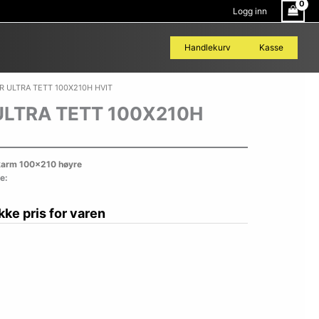
Logg inn
Handlekurv
Kasse
R ULTRA TETT 100X210H HVIT
ULTRA TETT 100X210H
m karm 100×210 høyre
e:
ikke pris for varen