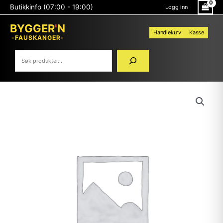
Hopp
Søk
Butikkinfo (07:00 - 19:00)
Logg inn
rett
til
BYGGER
'
N
innholdet
Handlekurv
Kasse
-FAUSKANGER-