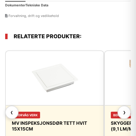
Dokumenter
Tekniske Data
Forvaltning, drift og vedlikehold
RELATERTE PRODUKTER:
❮
❯
FLORVÅG VERK
BERGENE HOL
MV INSPEKSJONSDØR TETT HVIT
SKYGGEPAN
15X15CM
(9,1 LM/M²