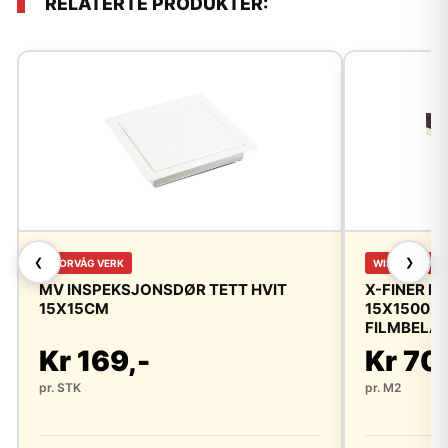
RELATERTE PRODUKTER:
❮
❯
FLORVÅG VERK
WISA WIRE
MV INSPEKSJONSDØR TETT HVIT
X-FINER F
15X15CM
15X1500X3
FILMBELAG
Kr 169,-
Kr 70
pr. STK
pr. M2