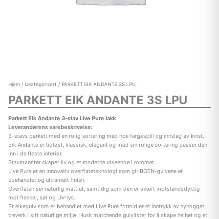
Hjem
/
Ukategorisert
/ PARKETT EIK ANDANTE 3S LPU
PARKETT EIK ANDANTE 3S LPU
Parkett Eik Andante 3-stav Live Pure lakk
Leverandørens varebeskrivelse:
3-stavs parkett med en rolig sortering med noe fargespill og innslag av kvist.
Eik Andante er tidløst, klassisk, elegant og med sin rolige sortering passer den
inn i de fleste interiør.
Stavmønster skaper liv og et moderne utseende i rommet.
Live Pure er en innovativ overflateteknologi som gir BOEN-gulvene et
ubehandlet og ultramatt finish.
Overflaten ser naturlig matt ut, samtidig som den er svært motstandsdyktig
mot flekker, søl og UV-lys.
Et eikegulv som er behandlet med Live Pure formidler et inntrykk av nyhogget
treverk i sitt naturlige miljø. Husk matchende gulvlister for å skape helhet og et