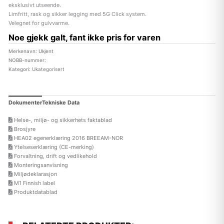
eksklusivt utseende.
Limfritt, rask og sikker legging med 5G Click system.
Velegnet for gulvvarme.
Noe gjekk galt, fant ikke pris for varen
Merkenavn: Ukjent
NOBB-nummer:
Kategori:
Ukategorisert
Dokumenter
Tekniske Data
Helse-, miljø- og sikkerhets faktablad
Brosjyre
HEA02 egenerklæring 2016 BREEAM-NOR
Ytelseserklæring (CE-merking)
Forvaltning, drift og vedlikehold
Monteringsanvisning
Miljødeklarasjon
M1 Finnish label
Produktdatablad