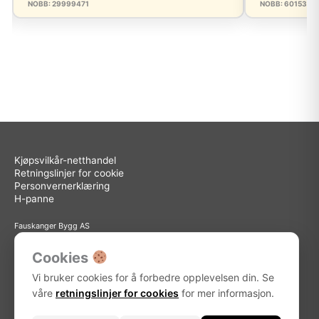
NOBB: 29999471
NOBB: 6015315
Kjøpsvilkår-netthandel
Retningslinjer for cookie
Personvernerklæring
H-panne
Fauskanger Bygg AS
Org.nr: 936 558 585
Sted: Askøy
Cookies
Adresse: Storebotn 15, 5309 Kleppestø
Vi bruker cookies for å forbedre opplevelsen din. Se
Telefon: 56 15 15 30
E-post: info@fauskanger.byggern.no
våre
retningslinjer for cookies
for mer informasjon.