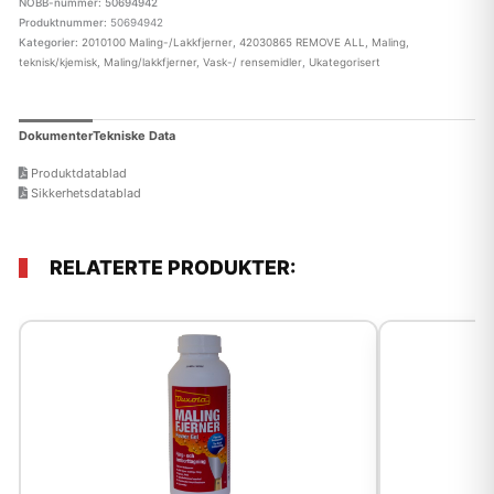
NOBB-nummer: 50694942
Produktnummer:
50694942
Kategorier:
2010100 Maling-/Lakkfjerner
,
42030865 REMOVE ALL
,
Maling,
teknisk/kjemisk
,
Maling/lakkfjerner, Vask-/ rensemidler
,
Ukategorisert
Dokumenter
Tekniske Data
Produktdatablad
Sikkerhetsdatablad
RELATERTE PRODUKTER: