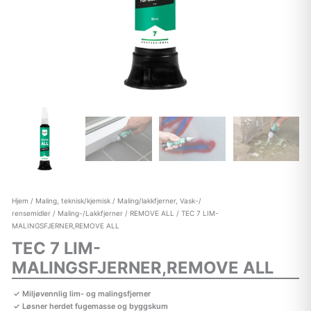
Hjem
/
Maling, teknisk/kjemisk
/
Maling/lakkfjerner, Vask-/
rensemidler
/
Maling-/Lakkfjerner
/
REMOVE ALL
/ TEC 7 LIM-
MALINGSFJERNER,REMOVE ALL
TEC 7 LIM-
MALINGSFJERNER,REMOVE ALL
Miljøvennlig lim- og malingsfjerner
Løsner herdet fugemasse og byggskum