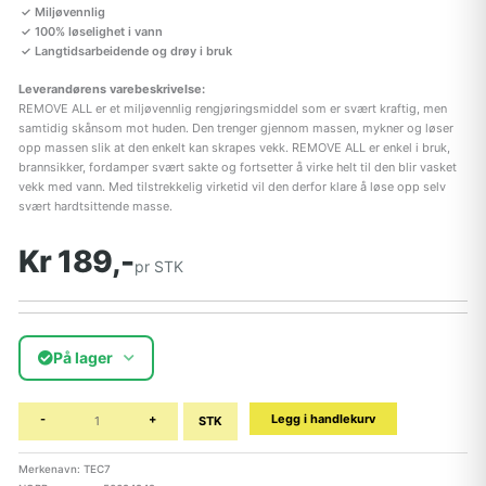
Miljøvennlig
100% løselighet i vann
Langtidsarbeidende og drøy i bruk
Leverandørens varebeskrivelse:
REMOVE ALL er et miljøvennlig rengjøringsmiddel som er svært kraftig, men
samtidig skånsom mot huden. Den trenger gjennom massen, mykner og løser
opp massen slik at den enkelt kan skrapes vekk. REMOVE ALL er enkel i bruk,
brannsikker, fordamper svært sakte og fortsetter å virke helt til den blir vasket
vekk med vann. Med tilstrekkelig virketid vil den derfor klare å løse opp selv
svært hardtsittende masse.
Kr 189,-
pr STK
På lager
-
+
Legg i handlekurv
STK
Merkenavn: TEC7