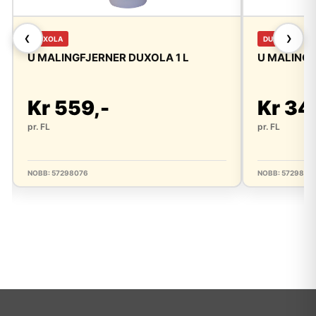
❮
❯
DUXOLA
DUXOLA
U MALINGFJERNER DUXOLA 1 L
U MALING
Kr 559,-
Kr 34
pr. FL
pr. FL
NOBB: 57298076
NOBB: 5729802