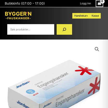
Hopp
Søk
Butikkinfo (07:00 - 17:00)
Logg inn
rett
til
BYGGER
'
N
innholdet
Handlekurv
Kasse
-FAUSKANGER-
JORDAN
ENGANGSHANSKE
MEDIUM
DISPENSER
50
STK
SENSITIV
antall