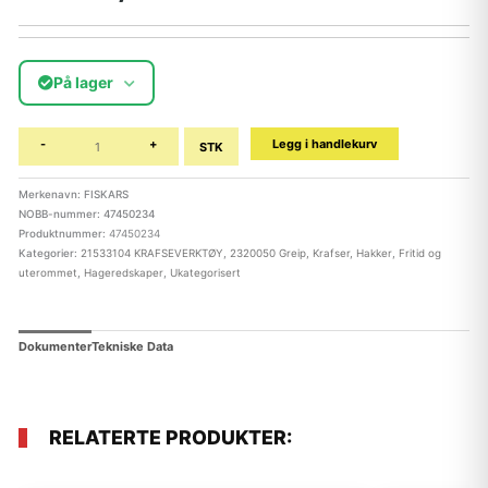
På lager
-
+
Legg i handlekurv
STK
Merkenavn: FISKARS
NOBB-nummer: 47450234
Produktnummer:
47450234
Kategorier:
21533104 KRAFSEVERKTØY
,
2320050 Greip, Krafser, Hakker
,
Fritid og
uterommet
,
Hageredskaper
,
Ukategorisert
Dokumenter
Tekniske Data
RELATERTE PRODUKTER: