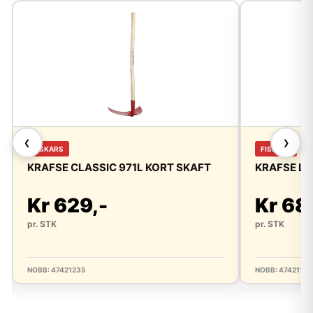
❮
❯
FISKARS
FISKARS
KRAFSE CLASSIC 971L KORT SKAFT
KRAFSE LA
Kr 629,-
Kr 68
pr. STK
pr. STK
NOBB: 47421235
NOBB: 4742116