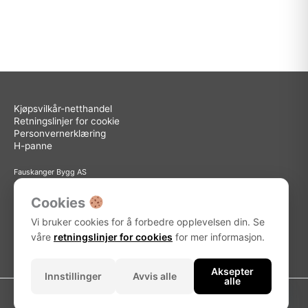
Kjøpsvilkår-netthandel
Retningslinjer for cookie
Personvernerklæring
H-panne
Fauskanger Bygg AS
Org.nr: 936 558 585
Sted: Askøy
Cookies
Adresse: Storebotn 15, 5309 Kleppestø
Vi bruker cookies for å forbedre opplevelsen din. Se
Telefon: 56 15 15 30
E-post: info@fauskanger.byggern.no
våre
retningslinjer for cookies
for mer informasjon.
Aksepter
Innstillinger
Avvis alle
alle
Kontakt oss
Copyright © 2026 Fauskanger Bygg AS