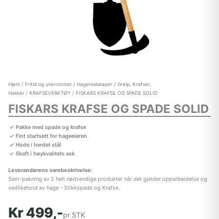
Hjem
/
Fritid og uterommet
/
Hageredskaper
/
Greip, Krafser,
Hakker
/
KRAFSEVERKTØY
/ FISKARS KRAFSE OG SPADE SOLID
FISKARS KRAFSE OG SPADE SOLID
Pakke med spade og krafse
Fint startsett for hageeieren
Hode i herdet stål
Skaft i høykvalitets ask
Leverandørens varebeskrivelse:
Sam-pakning av 2 helt nødvendige produkter når det gjelder opparbeidelse og
vedlikehold av hage – Stikkspade og Krafse.
Kr 499,-
pr STK