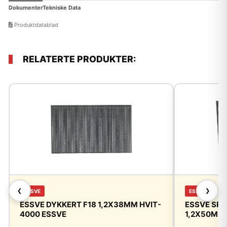
Dokumenter
Tekniske Data
Produktdatablad
RELATERTE PRODUKTER:
❮
❯
ESSVE
ESSVE
ESSVE DYKKERT F18 1,2X38MM HVIT-
ESSVE SPI
4000 ESSVE
1,2X50MM 