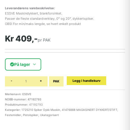
Leverandørens varebeskrivelse:
ESSVE Maskindykkert, blankforsinket.
Passer de fleste standardverktøy, 0° og 20°, dykkertspiker.
OBS! For min/maks lengde, se hvert enkelt produkt
Kr 409,-
pr PAK
På lager
-
+
Legg i handlekurv
PAK
Merkenavn: ESSVE
NOBB-nummer: 47192793
Produktnummer:
47192793
Kategorier:
1725210 Spiker Dykk Maskin
,
41476888 MAGASINERT DYKKERT/STIFT
,
Festemidler
,
Pistolspiker
,
Ukategorisert