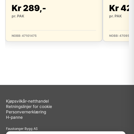
Kr 289,-
Kr 42
pr. PAK
pr. PAK
NOBB: 47101475
NOBB: 4709588
Kjøpsvilkår-netthandel
Retningslinjer for cookie
Personvernerklæring
H-panne
Fauskanger Bygg AS
Org.nr: 936 558 585