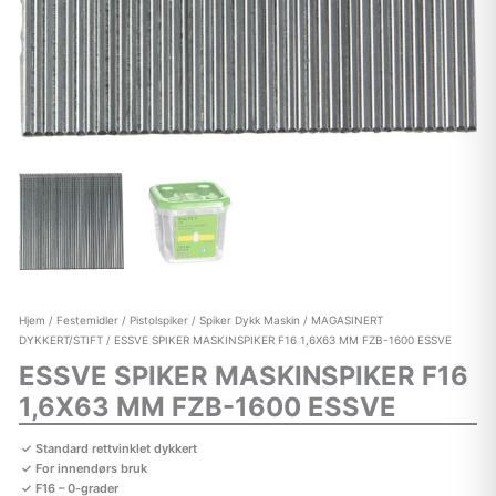
Hjem
/
Festemidler
/
Pistolspiker
/
Spiker Dykk Maskin
/
MAGASINERT
DYKKERT/STIFT
/ ESSVE SPIKER MASKINSPIKER F16 1,6X63 MM FZB-1600 ESSVE
ESSVE SPIKER MASKINSPIKER F16
1,6X63 MM FZB-1600 ESSVE
Standard rettvinklet dykkert
For innendørs bruk
F16 – 0-grader