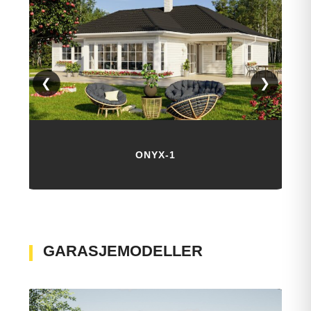
❮
❯
ONYX-1
GARASJEMODELLER