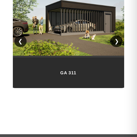
❮
❯
GA 311