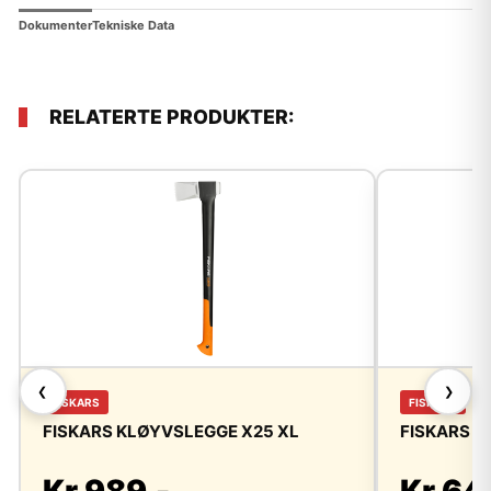
Dokumenter
Tekniske Data
RELATERTE PRODUKTER:
❮
❯
FISKARS
FISKARS
FISKARS KLØYVSLEGGE X25 XL
FISKARS K
Kr 989,-
Kr 64