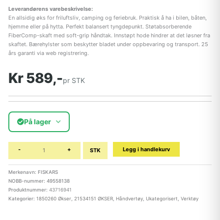
Leverandørens varebeskrivelse:
En allsidig øks for friluftsliv, camping og feriebruk. Praktisk å ha i bilen, båten,
hjemme eller på hytta. Perfekt balansert tyngdepunkt. Støtabsorberende
FiberComp-skaft med soft-grip håndtak. Innstøpt hode hindrer at det løsner fra
skaftet. Bærehylster som beskytter bladet under oppbevaring og transport. 25
års garanti via web registrering.
Kr 589,-
pr STK
På lager
-
+
Legg i handlekurv
STK
Merkenavn: FISKARS
NOBB-nummer: 49558138
Produktnummer:
43716941
Kategorier:
1850260 Økser
,
21534151 ØKSER
,
Håndvertøy
,
Ukategorisert
,
Verktøy