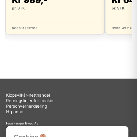
pr. STK
pr. STK
NOBB: 49517016
NOBB: 4951704
Kjøpsvilkår-netthandel
Retningslinjer for cookie
Personvernerklæring
H-panne
Fauskanger Bygg AS
Org.nr: 936 558 585
Sted: Askøy