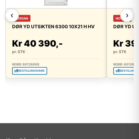
❮
❯
NORDAN
NORDAN
DØR YD UTSIKTEN 630G 10X21 H HV
DØR YD UT
Kr 40 390,-
Kr 39
pr. STK
pr. STK
NOBB: 60138868
NOBB: 6013886
BESTILLINGSVARE
BESTILLINGS