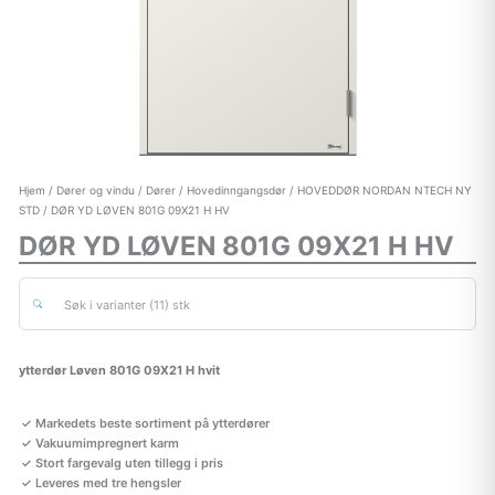
Hjem
/
Dører og vindu
/
Dører
/
Hovedinngangsdør
/
HOVEDDØR NORDAN NTECH NY
STD
/ DØR YD LØVEN 801G 09X21 H HV
DØR YD LØVEN 801G 09X21 H HV
Søk i varianter (11) stk
ytterdør Løven 801G 09X21 H hvit
Markedets beste sortiment på ytterdører
Vakuumimpregnert karm
Stort fargevalg uten tillegg i pris
Leveres med tre hengsler