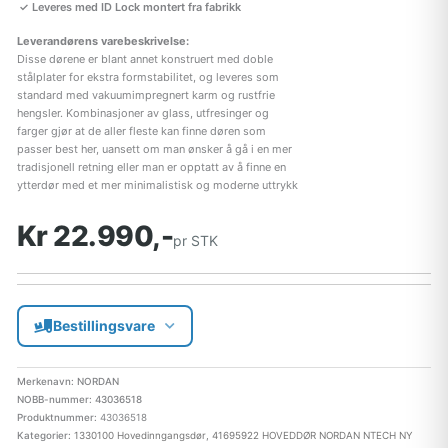
Leveres med ID Lock montert fra fabrikk
Leverandørens varebeskrivelse:
Disse dørene er blant annet konstruert med doble
stålplater for ekstra formstabilitet, og leveres som
standard med vakuumimpregnert karm og rustfrie
hengsler. Kombinasjoner av glass, utfresinger og
farger gjør at de aller fleste kan finne døren som
passer best her, uansett om man ønsker å gå i en mer
tradisjonell retning eller man er opptatt av å finne en
ytterdør med et mer minimalistisk og moderne uttrykk
Kr 22.990,-
pr STK
Bestillingsvare
Merkenavn: NORDAN
NOBB-nummer: 43036518
Produktnummer:
43036518
Kategorier:
1330100 Hovedinngangsdør
,
41695922 HOVEDDØR NORDAN NTECH NY