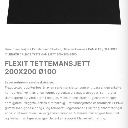
Hjem
/
Ventilasjon
/
Kanaler med tilbehør
/
Tilbehør kanaler
/
KANALER / SLANGER
TILBEHØR
/ FLEXIT TETTEMANSJETT 200X200 Ø100
FLEXIT TETTEMANSJETT
200X200 Ø100
Leverandørens varebeskrivelse:
Flexit tetteprodukter består av en serie mansjetter som er tilpasset den enkelte
komponent i ventilasjonsanlegget og sentralstøvsugeranlegget, som bryter
dampsperre og vindsperre i boligen. Mansjettene sikrer at gjennomføringer
som gjøres i vegg/tak tettes tilstrekkelig. Tettemansjettene er produsert i EPDM
gummi med gode aldrings- og temperaturegenskaper. Hull for gjennomføringer
er ca. 25% mindre enn selve gjennomføringen. Materialet har en god tøylighet
og festes med tape som gjør det enkelt å oppnå tilstrekkelig tetting.