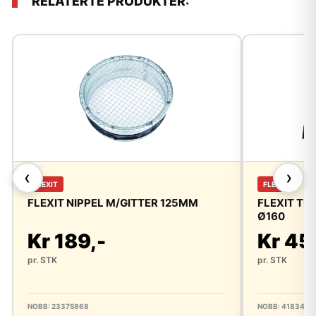
RELATERTE PRODUKTER:
❮
❯
FLEXIT
FLEXIT
FLEXIT NIPPEL M/GITTER 125MM
FLEXIT T
Ø160
Kr 189,-
Kr 45
pr. STK
pr. STK
NOBB: 23375868
NOBB: 4183480