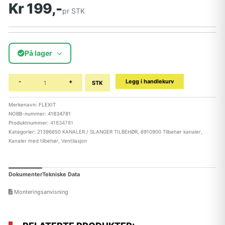
Kr 199,-
pr STK
På lager
-
+
Legg i handlekurv
STK
Merkenavn: FLEXIT
NOBB-nummer: 41834781
Produktnummer:
41834781
Kategorier:
21396650 KANALER / SLANGER TILBEHØR
,
6910900 Tilbehør kanaler
,
Kanaler med tilbehør
,
Ventilasjon
Dokumenter
Tekniske Data
Monteringsanvisning