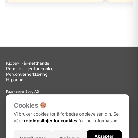
Kjøpsvilkår-netthandel
Retningslinjer for cookie
Personvernerklæring
H-panne
Fauskanger Bygg AS
Org.nr: 936 558 585
Sted: Askøy
Cookies
Adresse: Storebotn 15, 5309 Kleppestø
Vi bruker cookies for å forbedre opplevelsen din. Se
Telefon: 56 15 15 30
E-post: info@fauskanger.byggern.no
våre
retningslinjer for cookies
for mer informasjon.
Aksepter