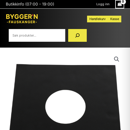
Hopp
Søk
Butikkinfo (07:00 - 19:00)
Logg inn
rett
til
BYGGER
'
N
innholdet
Handlekurv
Kasse
-FAUSKANGER-
FLEXIT
TETTEMANSJETT
200X200
Ø100
antall