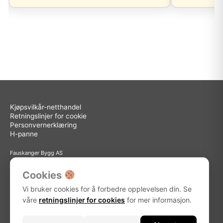
Kjøpsvilkår-netthandel
Retningslinjer for cookie
Personvernerklæring
H-panne
Fauskanger Bygg AS
Org.nr: 936 558 585
Sted: Askøy
Cookies
Adresse: Storebotn 15, 5309 Kleppestø
Vi bruker cookies for å forbedre opplevelsen din. Se
Telefon: 56 15 15 30
E-post: info@fauskanger.byggern.no
våre
retningslinjer for cookies
for mer informasjon.