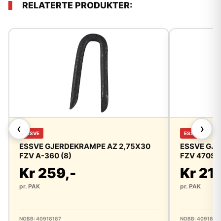
RELATERTE PRODUKTER:
❮
❯
ESSVE
ESSVE
ESSVE GJERDEKRAMPE AZ 2,75X30
ESSVE GJE
FZV A-360 (8)
FZV 470ST
Kr 259,-
Kr 219
pr. PAK
pr. PAK
NOBB: 40918187
NOBB: 4091817