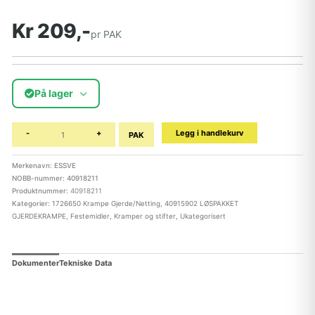
Kr 209,-
pr PAK
På lager
-
+
Legg i handlekurv
PAK
Merkenavn: ESSVE
NOBB-nummer: 40918211
Produktnummer:
40918211
Kategorier:
1726650 Krampe Gjerde/Netting
,
40915902 LØSPAKKET
GJERDEKRAMPE
,
Festemidler
,
Kramper og stifter
,
Ukategorisert
Dokumenter
Tekniske Data