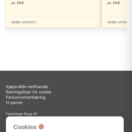
pr. PAR
pr. PAR
NOBB: 45100417
NOBB: 4510040
Kjøpsvilkår-netthandel
Retningslinjer for cookie
Personvernerklæring
H-panne
Fauskanger Bygg AS
Org.nr: 936 558 585
Sted: Askøy
Cookies
Adresse: Storebotn 15, 5309 Kleppestø