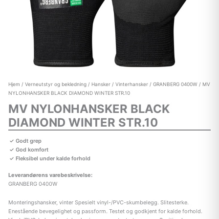
Hjem
/
Verneutstyr og bekledning
/
Hansker
/
Vinterhansker
/
GRANBERG 0400W
/ MV
NYLONHANSKER BLACK DIAMOND WINTER STR.10
MV NYLONHANSKER BLACK
DIAMOND WINTER STR.10
Godt grep
God komfort
Fleksibel under kalde forhold
Leverandørens varebeskrivelse:
GRANBERG 0400W
Monteringshansker, vinter Spesielt vinyl-/PVC-skumbelegg. Slitesterke.
Enestående bevegelighet og passform. Testet og godkjent for kalde forhold.