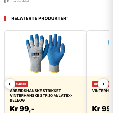
Produktdatablad
RELATERTE PRODUKTER:
❮
❯
GRANBERG
GRANBERG
ARBEIDSHANSKE STRIKKET
VINTERHAN
VINTERHANSKE STR.10 M/LATEX-
BELEGG
Kr 99,-
Kr 99