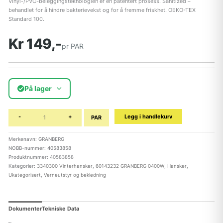
Vinyl-/PVC-beleggingsteknologien er en patentert prosess. Sanitized –
behandlet for å hindre bakterievekst og for å fremme friskhet. OEKO-TEX
Standard 100.
Kr 149,-
pr PAR
På lager
-
+
Legg i handlekurv
PAR
Merkenavn: GRANBERG
NOBB-nummer: 40583858
Produktnummer:
40583858
Kategorier:
3340300 Vinterhansker
,
60143232 GRANBERG 0400W
,
Hansker
,
Ukategorisert
,
Verneutstyr og bekledning
Dokumenter
Tekniske Data