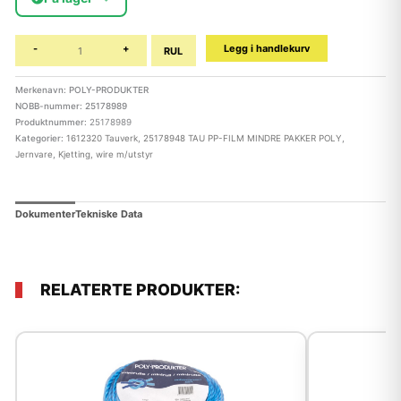
-
+
Legg i handlekurv
RUL
Merkenavn: POLY-PRODUKTER
NOBB-nummer: 25178989
Produktnummer:
25178989
Kategorier:
1612320 Tauverk
,
25178948 TAU PP-FILM MINDRE PAKKER POLY
,
Jernvare
,
Kjetting, wire m/utstyr
Dokumenter
Tekniske Data
RELATERTE PRODUKTER: