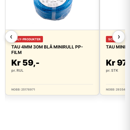
❮
❯
POLY-PRODUKTER
SCHOU
TAU 4MM 30M BLÅ MINIRULL PP-
TAU MINIR
FILM
Kr 59,-
Kr 97,
pr. RUL
pr. STK
NOBB: 25178971
NOBB: 2935449