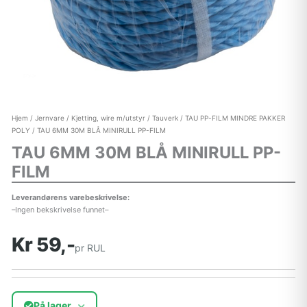
Hjem
/
Jernvare
/
Kjetting, wire m/utstyr
/
Tauverk
/
TAU PP-FILM MINDRE PAKKER
POLY
/ TAU 6MM 30M BLÅ MINIRULL PP-FILM
TAU 6MM 30M BLÅ MINIRULL PP-
FILM
Leverandørens varebeskrivelse:
–Ingen bekskrivelse funnet–
Kr 59,-
pr RUL
På lager