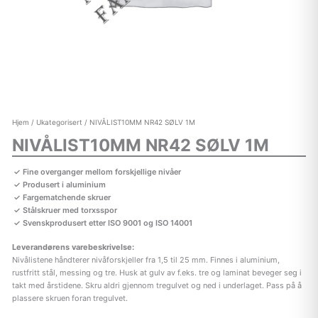
Hjem
/
Ukategorisert
/ NIVÅLIST10MM NR42 SØLV 1M
NIVÅLIST10MM NR42 SØLV 1M
Fine overganger mellom forskjellige nivåer
Produsert i aluminium
Fargematchende skruer
Stålskruer med torxsspor
Svenskprodusert etter ISO 9001 og ISO 14001
Leverandørens varebeskrivelse:
Nivålistene håndterer nivåforskjeller fra 1,5 til 25 mm. Finnes i aluminium,
rustfritt stål, messing og tre. Husk at gulv av f.eks. tre og laminat beveger seg i
takt med årstidene. Skru aldri gjennom tregulvet og ned i underlaget. Pass på å
plassere skruen foran tregulvet.