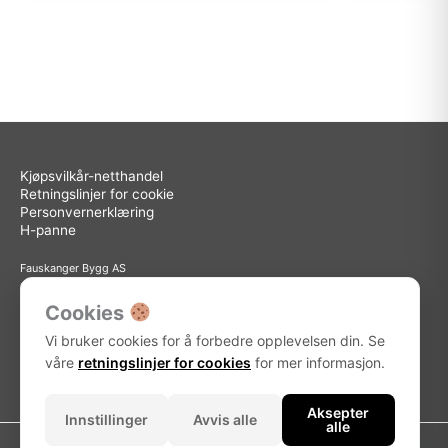
Kjøpsvilkår-netthandel
Retningslinjer for cookie
Personvernerklæring
H-panne
Fauskanger Bygg AS
Org.nr: 936 558 585
Sted: Askøy
Cookies
Adresse: Storebotn 15, 5309 Kleppestø
Vi bruker cookies for å forbedre opplevelsen din. Se
Telefon: 56 15 15 30
E-post: info@fauskanger.byggern.no
våre
retningslinjer for cookies
for mer informasjon.
Aksepter
Innstillinger
Avvis alle
alle
Kontakt oss