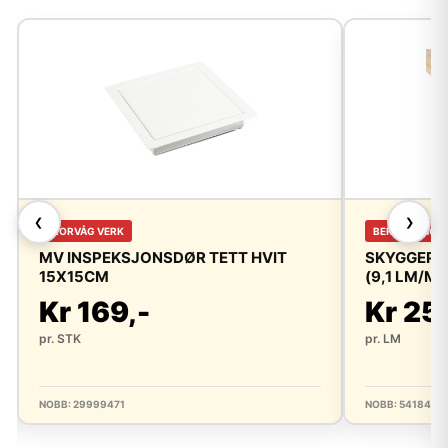
❮
❯
FLORVÅG VERK
BERGENE HOL
MV INSPEKSJONSDØR TETT HVIT
SKYGGEPAN
15X15CM
(9,1 LM/M²
Kr 169,-
Kr 25
pr. STK
pr. LM
NOBB: 29999471
NOBB: 5418454