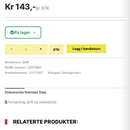
Kr 143,-
pr STK
På lager
-
+
Legg i handlekurv
STK
Merkenavn: DURI
NOBB-nummer: 23372907
Produktnummer:
23372907
Kategori:
Ukategorisert
Dokumenter
Tekniske Data
Forvaltning, drift og vedlikehold
RELATERTE PRODUKTER: