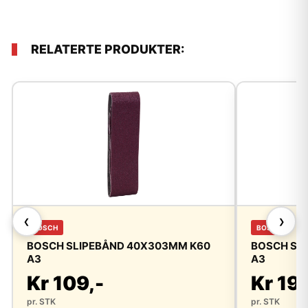
RELATERTE PRODUKTER:
❮
❯
BOSCH
BOSCH
BOSCH SLIPEBÅND 40X303MM K60
BOSCH SL
A3
A3
Kr 109,-
Kr 19
pr. STK
pr. STK