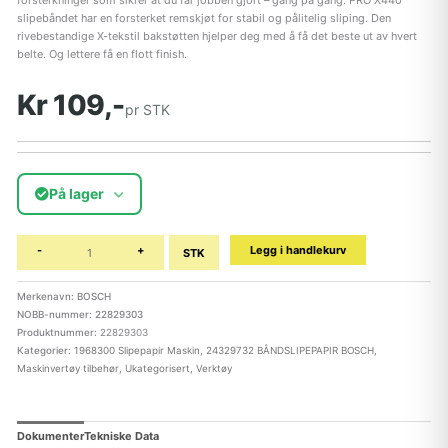
forsterkninger som sikrer at du får jobben gjort – gang på gang. PRO X440
slipebåndet har en forsterket remskjøt for stabil og pålitelig sliping. Den
rivebestandige X-tekstil bakstøtten hjelper deg med å få det beste ut av hvert
belte. Og lettere få en flott finish.
Kr 109,-
pr STK
På lager
-
+
Legg i handlekurv
STK
Merkenavn: BOSCH
NOBB-nummer: 22829303
Produktnummer:
22829303
Kategorier:
1968300 Slipepapir Maskin
,
24329732 BÅNDSLIPEPAPIR BOSCH
,
Maskinvertøy tilbehør
,
Ukategorisert
,
Verktøy
Dokumenter
Tekniske Data