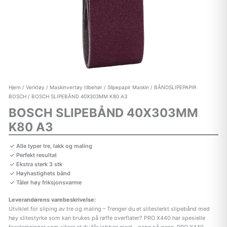
Hjem
/
Verktøy
/
Maskinvertøy tilbehør
/
Slipepapir Maskin
/
BÅNDSLIPEPAPIR
BOSCH
/ BOSCH SLIPEBÅND 40X303MM K80 A3
BOSCH SLIPEBÅND 40X303MM
K80 A3
Alle typer tre, lakk og maling
Perfekt resultat
Ekstra sterk 3 stk
Høyhastighets bånd
Tåler høy friksjonsvarme
Leverandørens varebeskrivelse:
Utviklet for sliping av tre og maling – Trenger du et slitesterkt slipebånd med
høy slitestyrke som kan brukes på røffe overflater? PRO X440 har spesielle