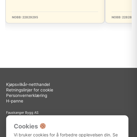
NOBB: 22829295
NOBB: 2282885
Kjøpsvilkår-netthandel
Retningslinjer for cookie
Personvernerklæring
H-panne
Fauskanger Bygg AS
Org.nr: 936 558 585
Sted: Askøy
Cookies
Adresse: Storebotn 15, 5309 Kleppestø
Vi bruker cookies for å forbedre opplevelsen din. Se
Telefon: 56 15 15 30