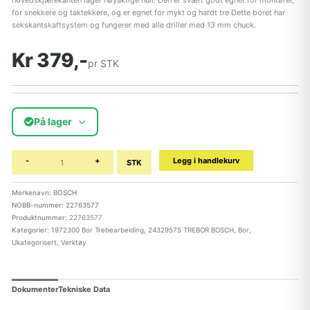
hovedskjærekanten lager nøyaktige hull. Den er svært godt egnet for montører,
for snekkere og taktekkere, og er egnet for mykt og hardt tre Dette boret har
sekskantskaftsystem og fungerer med alle driller med 13 mm chuck.
Kr 379,-
pr STK
På lager
-
+
Legg i handlekurv
STK
Merkenavn: BOSCH
NOBB-nummer: 22763577
Produktnummer:
22763577
Kategorier:
1972300 Bor Trebearbeiding
,
24329575 TREBOR BOSCH
,
Bor
,
Ukategorisert
,
Verktøy
Dokumenter
Tekniske Data