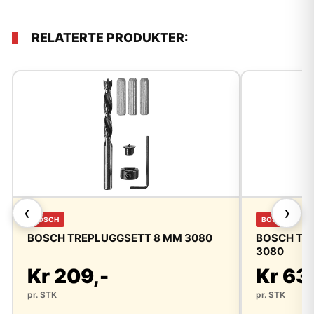
RELATERTE PRODUKTER:
❮
❯
BOSCH
BOSCH
BOSCH TREPLUGGSETT 8 MM 3080
BOSCH TRE
3080
Kr 209,-
Kr 63
pr. STK
pr. STK