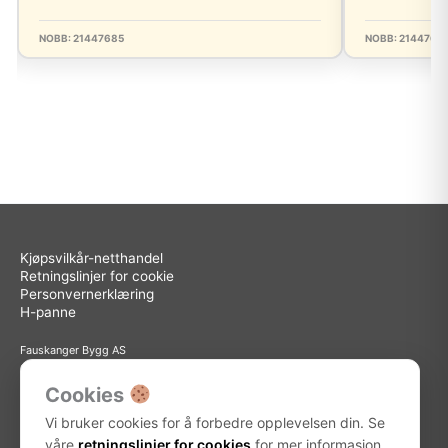
NOBB: 21447685
NOBB: 2144766
Kjøpsvilkår-netthandel
Retningslinjer for cookie
Personvernerklæring
H-panne
Fauskanger Bygg AS
Org.nr: 936 558 585
Sted: Askøy
Cookies
Adresse: Storebotn 15, 5309 Kleppestø
Vi bruker cookies for å forbedre opplevelsen din. Se
Telefon: 56 15 15 30
E-post: info@fauskanger.byggern.no
våre
retningslinjer for cookies
for mer informasjon.