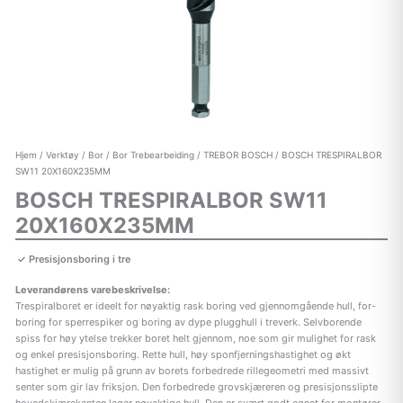
Hjem
/
Verktøy
/
Bor
/
Bor Trebearbeiding
/
TREBOR BOSCH
/ BOSCH TRESPIRALBOR
SW11 20X160X235MM
BOSCH TRESPIRALBOR SW11
20X160X235MM
Presisjonsboring i tre
Leverandørens varebeskrivelse:
Trespiralboret er ideelt for nøyaktig rask boring ved gjennomgående hull, for-
boring for sperrespiker og boring av dype plugghull i treverk. Selvborende
spiss for høy ytelse trekker boret helt gjennom, noe som gir mulighet for rask
og enkel presisjonsboring. Rette hull, høy sponfjerningshastighet og økt
hastighet er mulig på grunn av borets forbedrede rillegeometri med massivt
senter som gir lav friksjon. Den forbedrede grovskjæreren og presisjonsslipte