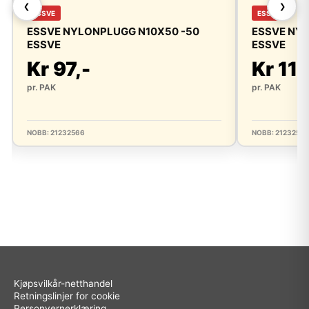
❮
❯
ESSVE
ESSVE
ESSVE NYLONPLUGG N10X50 -50
ESSVE NY
ESSVE
ESSVE
Kr 97,-
Kr 113
pr. PAK
pr. PAK
NOBB: 21232566
NOBB: 2123255
Kjøpsvilkår-netthandel
Retningslinjer for cookie
Personvernerklæring