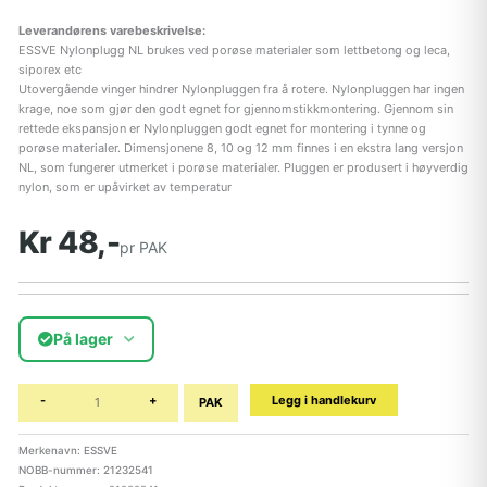
Leverandørens varebeskrivelse:
ESSVE Nylonplugg NL brukes ved porøse materialer som lettbetong og leca,
siporex etc
Utovergående vinger hindrer Nylonpluggen fra å rotere. Nylonpluggen har ingen
krage, noe som gjør den godt egnet for gjennomstikkmontering. Gjennom sin
rettede ekspansjon er Nylonpluggen godt egnet for montering i tynne og
porøse materialer. Dimensjonene 8, 10 og 12 mm finnes i en ekstra lang versjon
NL, som fungerer utmerket i porøse materialer. Pluggen er produsert i høyverdig
nylon, som er upåvirket av temperatur
Kr 48,-
pr PAK
På lager
-
+
Legg i handlekurv
PAK
Merkenavn: ESSVE
NOBB-nummer: 21232541