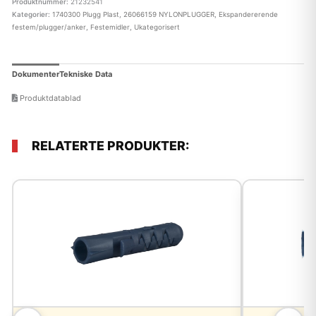
Produktnummer:
21232541
Kategorier:
1740300 Plugg Plast
,
26066159 NYLONPLUGGER
,
Ekspandererende
festem/plugger/anker
,
Festemidler
,
Ukategorisert
Dokumenter
Tekniske Data
Produktdatablad
RELATERTE PRODUKTER: