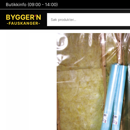
Hopp
Butikkinfo (09:00 - 14:00)
rett
Søk
til
BYGGER
'
N
innholdet
-FAUSKANGER-