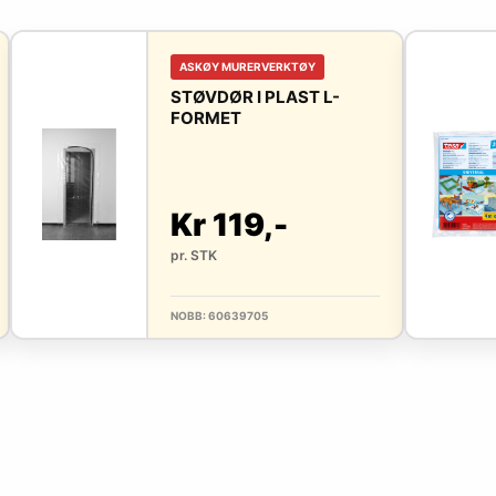
ASKØY MURERVERKTØY
STØVDØR I PLAST L-
FORMET
Kr 119,-
pr. STK
NOBB: 60639705