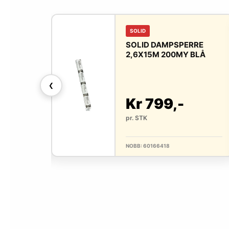
SOLID
PERRE
SOLID DAMPSPERRE
Y BLÅ
2,6X15M 200MY BLÅ
❮
-
Kr 799,-
pr. STK
NOBB: 60166418