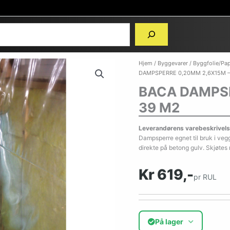
Hjem
/
Byggevarer
/
Byggfolie/Pa
DAMPSPERRE 0,20MM 2,6X15M –
BACA DAMPSP
39 M2
Leverandørens varebeskrivels
Dampsperre egnet til bruk i vegg
direkte på betong gulv. Skjøtes
Kr 619,-
pr RUL
På lager