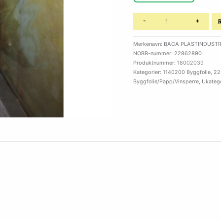
-
+
Merkenavn: BACA PLASTINDUSTR
NOBB-nummer: 22862890
Produktnummer:
18002039
Kategorier:
1140200 Byggfolie
,
22
Byggfolie/Papp/Vinsperre
,
Ukatego