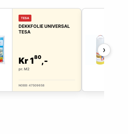
TESA
TES
DEKKFOLIE UNIVERSAL
DEK
TESA
17
EAS
❯
80
Kr 1
,-
Kr
pr. M2
pr. 
NOBB: 47509658
NOBB