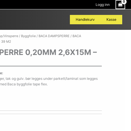
Logg inn
Handlekurv
Kasse
BACA
pp/Vinsperre
/
Byggfolie
/
BACA DAMPSPERRE
/ BACA
DAMPSPERRE
 39 M2
0,20MM
ERRE 0,20MM 2,6X15M –
2,6X15M
-
39
M2
e:
antall
er, tak og gulv. bør legges under parkett/laminat som legges
 med Baca byggfolie tape flex.