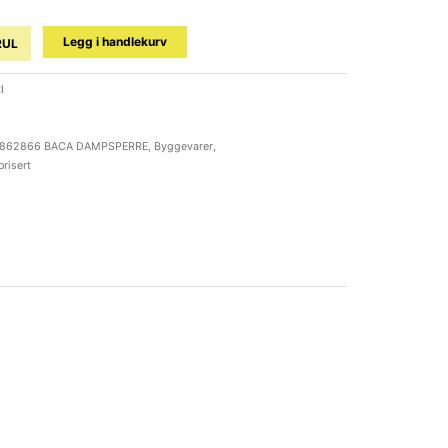
Legg i handlekurv
RUL
I
862866 BACA DAMPSPERRE
,
Byggevarer
,
risert