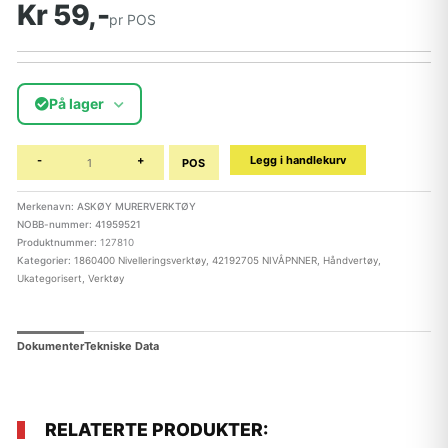
Kr 59,-
pr POS
På lager
-
+
Legg i handlekurv
POS
Merkenavn: ASKØY MURERVERKTØY
NOBB-nummer: 41959521
Produktnummer:
127810
Kategorier:
1860400 Nivelleringsverktøy
,
42192705 NIVÅPNNER
,
Håndvertøy
,
Ukategorisert
,
Verktøy
Dokumenter
Tekniske Data
RELATERTE PRODUKTER: