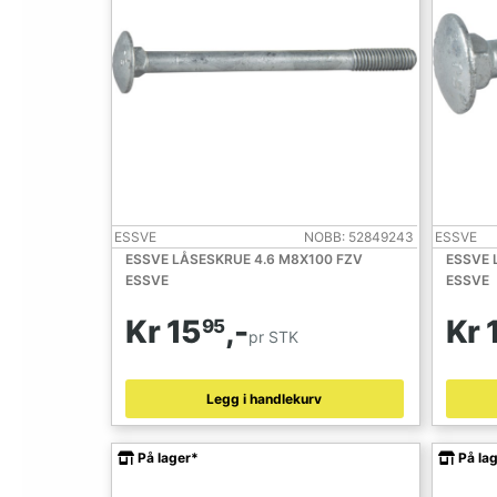
ESSVE
NOBB: 52849243
ESSVE
ESSVE LÅSESKRUE 4.6 M8X100 FZV
ESSVE 
ESSVE
ESSVE
Kr 15
,-
Kr 
95
pr STK
Legg i handlekurv
På lager*
På la