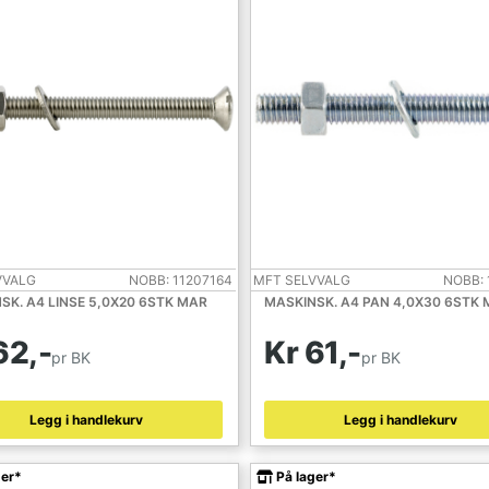
VVALG
NOBB: 11207164
MFT SELVVALG
NOBB: 
SK. A4 LINSE 5,0X20 6STK MAR
MASKINSK. A4 PAN 4,0X30 6STK
62,-
Kr 61,-
pr BK
pr BK
Legg i handlekurv
Legg i handlekurv
ger*
På lager*