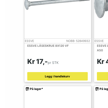
ESSVE
NOBB: 52849932
ESSVE
ESSVE LÅSESKRUE 8X120 VF
ESSVE 
A50
Kr 17,-
Kr 
pr STK
Legg i handlekurv
På lager*
På la