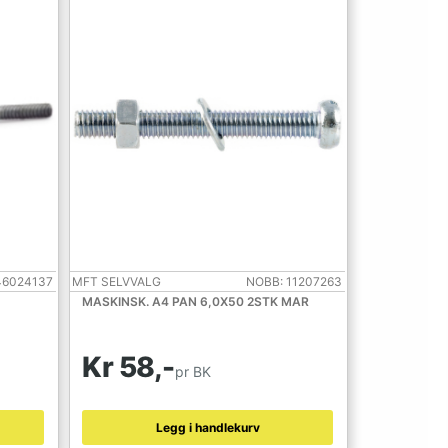
46024137
MFT SELVVALG
NOBB: 11207263
MASKINSK. A4 PAN 6,0X50 2STK MAR
Kr 58,-
pr BK
Legg i handlekurv