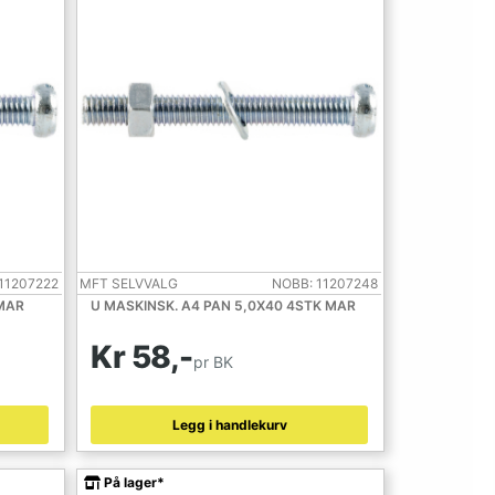
11207222
MFT SELVVALG
NOBB: 11207248
 MAR
U MASKINSK. A4 PAN 5,0X40 4STK MAR
Kr 58,-
pr BK
Legg i handlekurv
På lager*