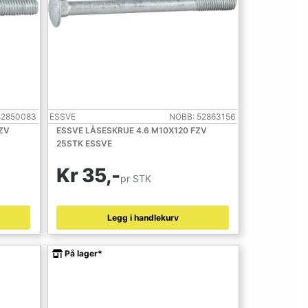
52850083
ESSVE
NOBB: 52863156
ZV
ESSVE LÅSESKRUE 4.6 M10X120 FZV
25STK ESSVE
Kr 35,-
pr STK
Legg i handlekurv
På lager*