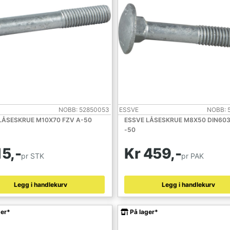
NOBB: 52850053
ESSVE
NOBB: 
LÅSESKRUE M10X70 FZV A-50
ESSVE LÅSESKRUE M8X50 DIN603
-50
15,-
Kr 459,-
pr STK
pr PAK
Legg i handlekurv
Legg i handlekurv
ger*
På lager*