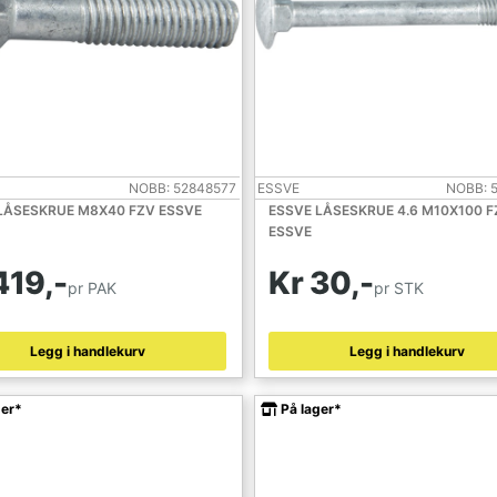
NOBB: 52848577
ESSVE
NOBB: 
LÅSESKRUE M8X40 FZV ESSVE
ESSVE LÅSESKRUE 4.6 M10X100 F
ESSVE
419,-
Kr 30,-
pr PAK
pr STK
Legg i handlekurv
Legg i handlekurv
ger*
På lager*