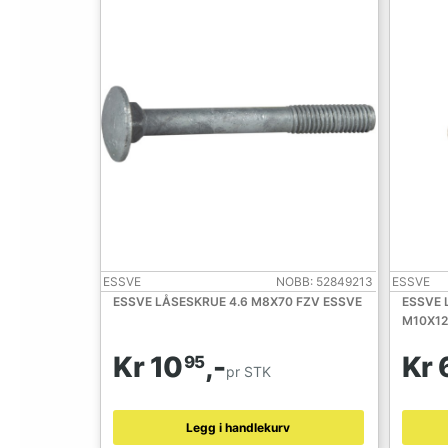
ESSVE
NOBB: 52849213
ESSVE
ESSVE LÅSESKRUE 4.6 M8X70 FZV ESSVE
ESSVE 
M10X12
Kr 10
,-
Kr 
95
pr STK
Legg i handlekurv