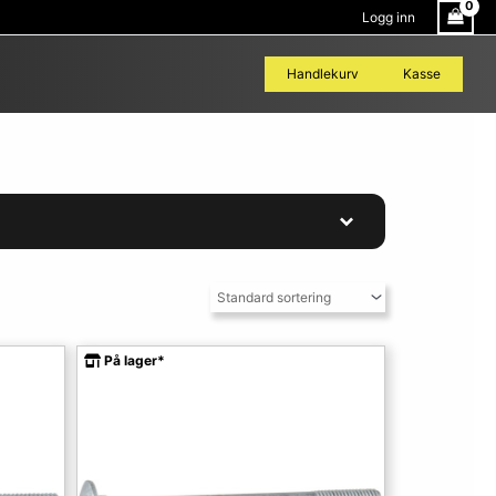
Logg inn
Handlekurv
Kasse
På lager*