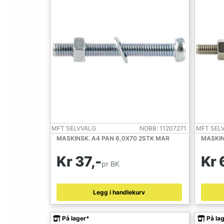
MFT SELVVALG
NOBB: 11207271
MFT SEL
MASKINSK. A4 PAN 6,0X70 2STK MAR
MASKIN
Kr 37,-
Kr 
pr BK
Legg i handlekurv
På lager*
På la