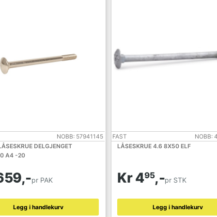
NOBB: 57941145
FAST
NOBB: 
LÅSESKRUE DELGJENGET
LÅSESKRUE 4.6 8X50 ELF
0 A4 -20
659,-
Kr 4
,-
95
pr PAK
pr STK
Legg i handlekurv
Legg i handlekurv