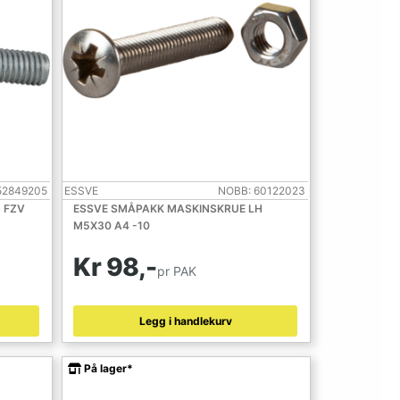
52849205
ESSVE
NOBB: 60122023
 FZV
ESSVE SMÅPAKK MASKINSKRUE LH
M5X30 A4 -10
Kr 98,-
pr PAK
Legg i handlekurv
På lager*