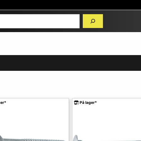
ger*
På lager*