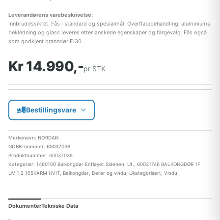
Leverandørens varebeskrivelse:
Innbruddssikret. Fås i standard og spesialmål. Overflatebehandling, aluminiums
bekledning og glass leveres etter ønskede egenskaper og fargevalg. Fås også
som godkjent branndør EI30
Kr 14.990,-
pr STK
Bestillingsvare
Merkenavn: NORDAN
NOBB-nummer: 60037038
Produktnummer:
60037038
Kategorier:
1460100 Balkongdør Enfløyet Sidehen. Ut.
,
60031746 BALKONGDØR 1F
UV 1,2 105KARM HVIT
,
Balkongdør
,
Dører og vindu
,
Ukategorisert
,
Vindu
Dokumenter
Tekniske Data