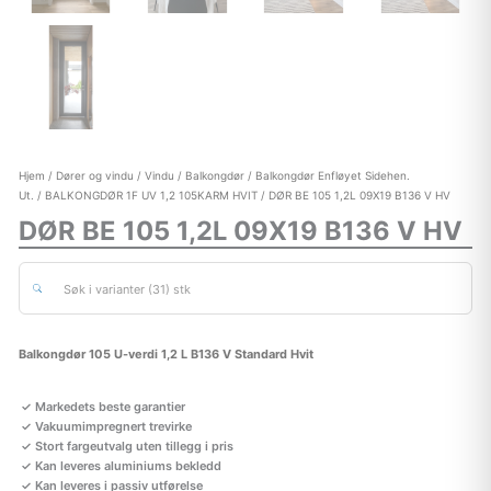
Hjem
/
Dører og vindu
/
Vindu
/
Balkongdør
/
Balkongdør Enfløyet Sidehen.
Ut.
/
BALKONGDØR 1F UV 1,2 105KARM HVIT
/ DØR BE 105 1,2L 09X19 B136 V HV
DØR BE 105 1,2L 09X19 B136 V HV
Søk i varianter (31) stk
Balkongdør 105 U-verdi 1,2 L B136 V Standard Hvit
Markedets beste garantier
Vakuumimpregnert trevirke
Stort fargeutvalg uten tillegg i pris
Kan leveres aluminiums bekledd
Kan leveres i passiv utførelse