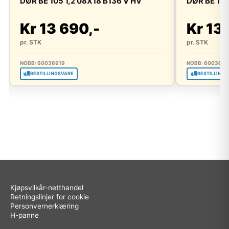
DØR BE 105 1,2 08X18 B136 V HV
DØR BE 105
Kr 13 690,-
Kr 13
pr. STK
pr. STK
NOBB: 60036919
NOBB: 6003693
BESTILLINGSVARE
BESTILLINGS
Kjøpsvilkår-netthandel
Retningslinjer for cookie
Personvernerklæring
H-panne