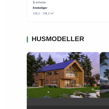
2
enheter
Eneboliger
136,2 - 138,2 m²
HUSMODELLER