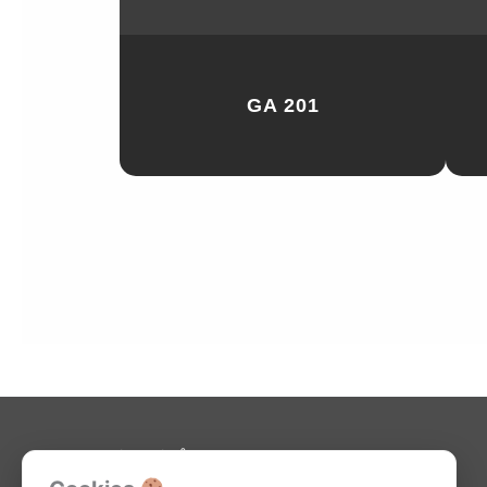
GA 201
Kjøpsvilkår-netthandel
Retningslinjer for cookie