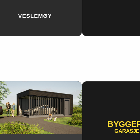
VESLEMØY
BYGGE
GARASJE